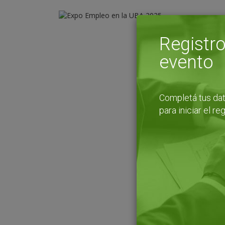
Registro
evento
Completá tus da
para iniciar el re