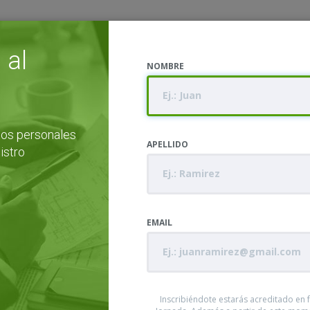
 al
NOMBRE
tos personales
APELLIDO
gistro
EMAIL
Inscribiéndote estarás acreditado en f